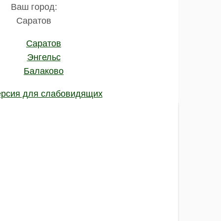
Ваш город:
Саратов
Саратов
Энгельс
Балаково
рсия для слабовидящих
етод диагностики слуховых проблем,
 в форме буквы "U", издающих звук