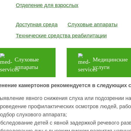
Отделение для взрослых
дура обязательна при подборе слухового аппарата.
+7 (8452
шитесь на прием по телефону
Доступная среда
Слуховые аппараты
aratov@mail.ru
или оставьте заявку через ф
Технические средства реабилитации
нистратор перезвонит Вам.
Записаться на прием
Слуховые
Медицинские
аппараты
услуги
нение камертонов рекомендуется в следующих с
ыявление явного снижения слуха или подозрении на
роведение профилактических осмотров людей, раб
одбор слухового аппарата;
бследование детей с явной задержкой речевого разв
бследование лиц с высоким риском развития наруше