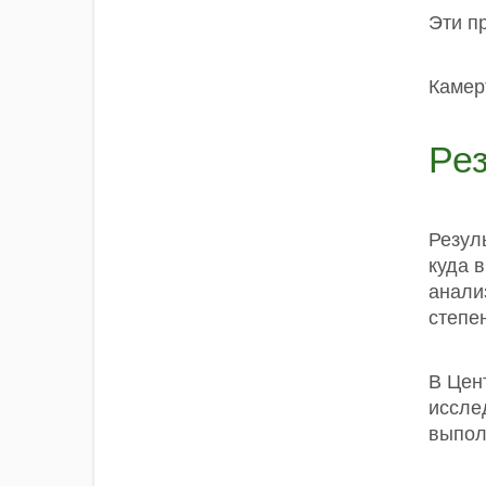
Эти п
Камер
Рез
Резул
куда 
анализ
степе
В Цен
иссле
выпол