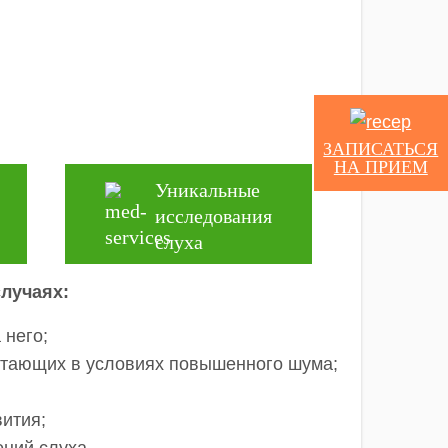
) 23-28-30
, почте
орму обратной связи. Наш
ЗАПИСАТЬСЯ
НА ПРИЕМ
Уникальные
исследования
слуха
лучаях:
 него;
отающих в условиях повышенного шума;
ития;
ний слуха.