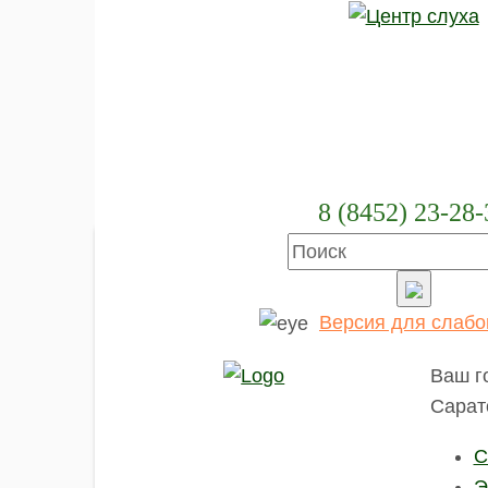
8 (8452) 23-28-
Главная
Приём
Кам
специалистов
Версия для слаб
Детское отделение
Ваш г
Сурдолог
Оториноларинголог
Сарат
(Лор)
Иссле
Сурдопедагог
С
котор
Слухопротезист
Э