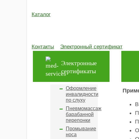
исследование
Проце
Квантовая
Каталог
терапия
Запи
КСВП
scsrs
КУФ-терапия
адми
Медико-
Контакты
Электронный сертификат
социальная
экспертиза
(МСЭ)
Электронные
ОАЭ
сертификаты
(Отоакустическая
эмиссия)
Оформление
Приме
инвалидности
по слуху
В
Пневмомассаж
П
барабанной
перепонки
П
Промывание
О
носа
О