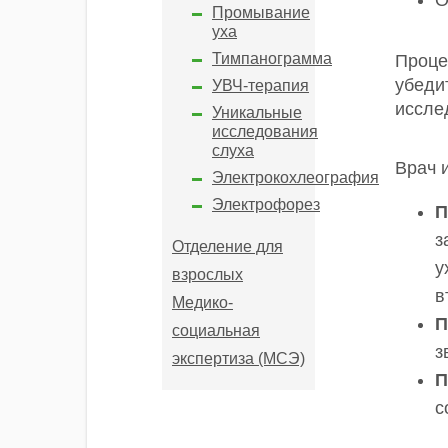
Промывание
уха
Тимпанограмма
Проце
убеди
УВЧ-терапия
исслед
Уникальные
исследования
слуха
Врач 
Электрокохлеография
Электрофорез
П
з
Отделение для
у
взрослых
в
Медико-
П
социальная
з
экспертиза (МСЭ)
П
с