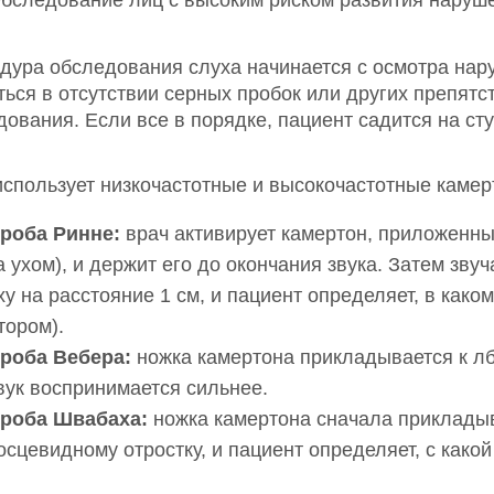
дура обследования слуха начинается с осмотра нару
ться в отсутствии серных пробок или других препят
ования. Если все в порядке, пациент садится на сту
использует низкочастотные и высокочастотные каме
роба Ринне:
врач активирует камертон, приложенны
а ухом), и держит его до окончания звука. Затем зв
ху на расстояние 1 см, и пациент определяет, в как
тором).
роба Вебера:
ножка камертона прикладывается к лбу
вук воспринимается сильнее.
роба Швабаха:
ножка камертона сначала прикладыва
осцевидному отростку, и пациент определяет, с како